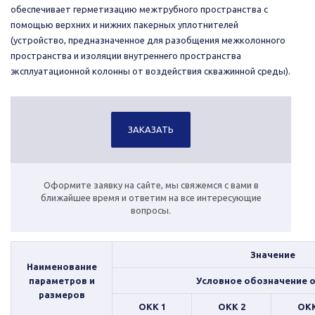
обеспечивает герметизацию межтрубного пространства с
помощью верхних и нижних пакерных уплотнителей
(устройство, предназначенное для разобщения межколонного
пространства и изоляции внутреннего пространства
эксплуатационной колонны от воздействия скважинной среды).
ЗАКАЗАТЬ
Оформите заявку на сайте, мы свяжемся с вами в
ближайшее время и ответим на все интересующие
вопросы.
Значение
Наименование
параметров и
Условное обозначение 
размеров
ОКК 1
ОКК 2
ОКК