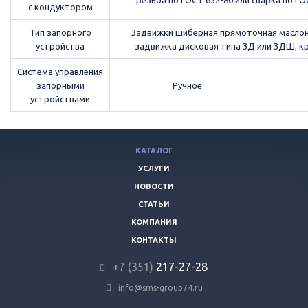
резьба по ГОСТ 632-80 или сварка по ГО
с кондуктором
Тип запорного
Задвижки шиберная прямоточная маслон
устройства
задвижка дисковая типа ЗД или ЗДШ, к
Система управления
запорными
Ручное
устройствами
КАТАЛОГ
УСЛУГИ
НОВОСТИ
СТАТЬИ
КОМПАНИЯ
КОНТАКТЫ
+7 (351)
217-27-28
info@sms-group74.ru