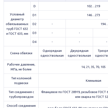
D
102…219
Условный
D1
146…273
диаметр
обвязываемых
D2
-
194…
труб ГОСТ 632
D3
-
-
и ГОСТ 633, мм
D4
-
-
-
Однорядная
Двухрядная
Трехр
Схема обвязки
одноствольная
одноствольная
одноств
Рабочее давление,
14, 21, 35, 70, 105
МПа, не более
Тип колонной
Клиньевая
подвески
Тип соединения с
Фланцевое по ГОСТ 28919, резьбовое ГОСТ 6
трубопроводом
или сварка по ГОСТ 5
Способ соединения