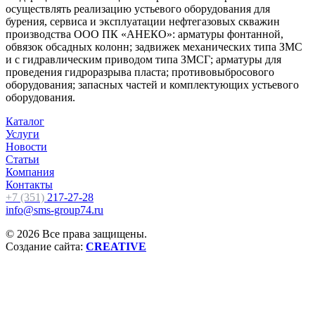
осуществлять реализацию устьевого оборудования для
бурения, сервиса и эксплуатации нефтегазовых скважин
производства ООО ПК «АНЕКО»: арматуры фонтанной,
обвязок обсадных колонн; задвижек механических типа ЗМС
и с гидравлическим приводом типа ЗМСГ; арматуры для
проведения гидроразрыва пласта; противовыбросового
оборудования; запасных частей и комплектующих устьевого
оборудования.
Каталог
Услуги
Новости
Статьи
Компания
Контакты
+7 (351)
217-27-28
info@sms-group74.ru
© 2026 Все права защищены.
Создание сайта:
CREATIVE