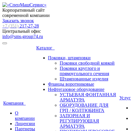
Корпоративный сайт
современной компании
Заказать звонок
+7 (351)
217-27-28
Центральный офис
info@sms-group74.ru
Каталог
Поковки, штамповки
Поковки свободной ковкой
Поковки круглого и
прямоугольного сечения
Штампованные изделия
Фланцы воротниковые
Нефтегазовое оборудование
УСТЬЕВАЯ ФОНТАННАЯ
Услу
АРМАТУРА
Компания
ОБОРУДОВАНИЕ ДЛЯ
ГРП / КОЛТЮБИНГА
О
ЗАПОРНАЯ И
компании
РЕГУЛИРУЮЩАЯ
Лицензии
АРМАТУРА
Партнеры