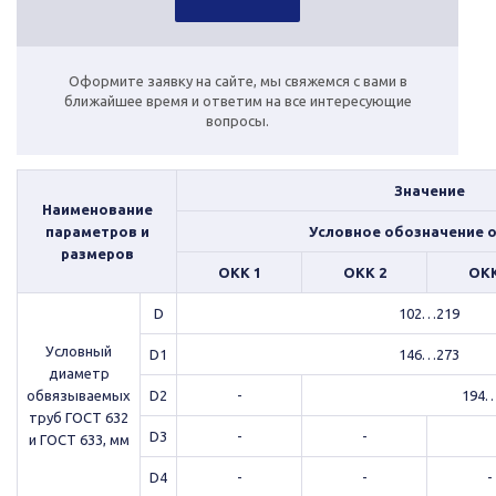
Оформите заявку на сайте, мы свяжемся с вами в
ближайшее время и ответим на все интересующие
вопросы.
Значение
Наименование
параметров и
Условное обозначение 
размеров
ОКК 1
ОКК 2
ОКК
D
102…219
Условный
D1
146…273
диаметр
обвязываемых
D2
-
194…
труб ГОСТ 632
D3
-
-
и ГОСТ 633, мм
D4
-
-
-