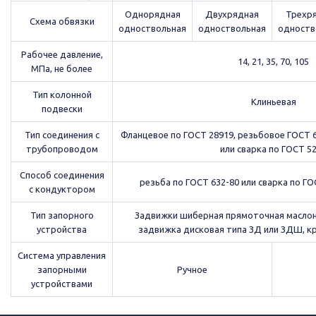
Однорядная
Двухрядная
Трехр
Схема обвязки
одноствольная
одноствольная
одноств
Рабочее давление,
14, 21, 35, 70, 105
МПа, не более
Тип колонной
Клиньевая
подвески
Тип соединения с
Фланцевое по ГОСТ 28919, резьбовое ГОСТ 6
трубопроводом
или сварка по ГОСТ 5
Способ соединения
резьба по ГОСТ 632-80 или сварка по ГО
с кондуктором
Тип запорного
Задвижки шиберная прямоточная маслон
устройства
задвижка дисковая типа ЗД или ЗДШ, к
Система управления
запорными
Ручное
устройствами